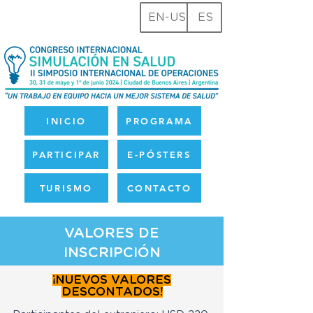
EN-US
ES
INICIO
PROGRAMA
PARTICIPAR
E-PÓSTERS
TURISMO
CONTACTO
VALORES DE
INSCRIPCIÓN
¡NUEVOS VALORES
DESCONTADOS!