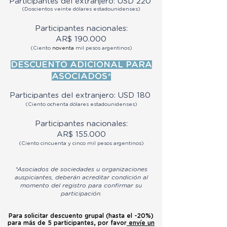
P
articipantes
del extranjero: USD 22
0
(Doscientos veinte
dólares
estadounidenses)
Participan
tes nacionales:
AR$ 190
.000
(Ciento
noventa
mil pesos argentinos)
DESCUENTO ADICIONAL PARA
ASOCIADOS*
Participantes del extranjero: USD 18
0
(Ciento ochenta
dólares estadounidenses)
Participan
tes nacionales:
AR$ 155
.000
(Ciento cincuenta y cinco mil pesos argentinos)
*Asociados de sociedades u organizaciones
auspiciantes, deberán acreditar condición al
momento del registro para confirmar su
participación.
Pa
ra solicitar descuento gru
pal
(
hasta el
-20%)
para más de 5 participantes, por favor
envíe un