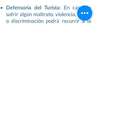
​​Defensoría del Turista:
En caso de
sufrir algún maltrato, violencia, abuso
o discriminación podrá recurrir a la
Defensoría del Turista Av. Pedro de
Mendoza 1835 (Museo de Bellas
Artes "Benito Quinquela Martín");
barrio de La Boca. Abre sus puertas
de lunes a domingo de 10 a 18
horas. Mail:
turista@defensoria.org.ar
​Comisaría del Turista:
Atiende a
personas (turistas) que fueron
víctimas de algún robo, extravío,
paraderos y desencuentros. A su vez,
trabajan en prevención del delito.
Brinda ayuda para trámites especiales
que deben realizarse en consulados o
embajadas. La dirección es Av.
Corrientes 436; teléfono:
0800 999
5000
/
4346 5748
y