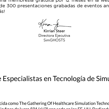
 una membresía gratuita por 12 meses en la w
de 300 presentaciones grabadas de eventos ante
más!
 Especialistas en Tecnología de Sim
da como The Gathering Of Healthcare Simulation Technol