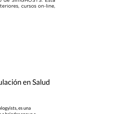
eb de SimGHOSTS. Ésta
riores, cursos on-line,
ulación en Salud
ogyists, es una