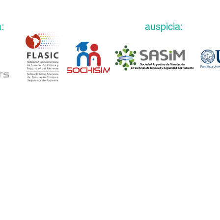
:
auspicia
:
eventos@
fundaciongarrahan.org
www.fundaciongarrahan.org
(+54 11) 2152 5263 /69
Combate de los Pozos 1881, 2do piso, CABA, Ar