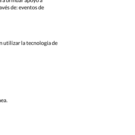
a a brindar apoyo a
ravés de: eventos de
utilizar la tecnología de
nea.