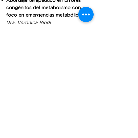
Abordaje terapéutico en Errores
congénitos del metabolismo con
foco en emergencias metabólicas.
Dra. Verónica Bindi
Displasias esqueléticas.
Dra. Virginia
Fano
AME – diagnóstico y tratamiento.
Nuevos fármacos.
Dr. Eduardo
Tizzano
FQP – diagnóstico y tratamiento
actual.
Dra. Silvia Gartner
Neurofibromatosis tipo 1 (NF1):
diagnóstico, seguimiento y
pronóstico. Nuevas drogas.
Dra.
Verónica García Cóppola
Enfermedades autoinflamatorias.
Dra.
María Martha Katsicas
Avances en el abordaje pediátrico de
enfermedades lisosomales.
Dra.