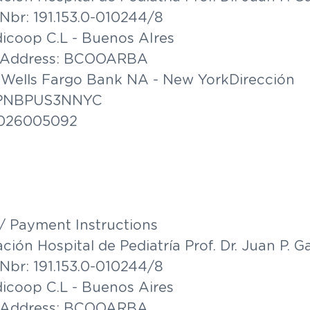
Nbr: 191.153.0-010244/8
icoop C.L - Buenos AIres
ft Address: BCOOARBA
: Wells Fargo Bank NA - New YorkDirección
s: PNBPUS3NNYC
 026005092
/ Payment Instructions
ción Hospital de Pediatría Prof. Dr. Juan P. 
Nbr: 191.153.0-010244/8
icoop C.L - Buenos Aires
ft Address: BCOOARBA