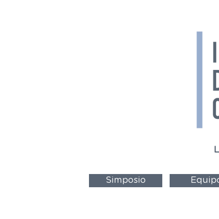
L
Simposio
Equip