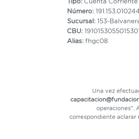
Tipo:
Cuenta Corriente
Número:
191.153.010244
Sucursal:
153-Balvaner
CBU:
19101530550153
Alias:
fhgc08
Una vez efectuad
capacitacion@fundacion
operaciones". A
correspondiente aclarar n