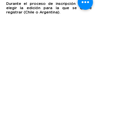
Durante el proceso de inscripción deberá
elegir la edición para la que se quiere
registrar (Chile o Argentina).
Edición en Chile: Transferencia Bancaria y
PayPal
Edición en Argentina: Mercadopago (Arg.),
Transferencia Bancaria y PayPal.
Los valores expresados en pesos chilenos o
argentinos no son conversiones al tipo de
cambio, si no que están indexados según este.
Contemplan gastos administrativos
adicionales. Usted puede elegir el método de
pago que más le convenga.
En todos los casos se le solicitará que envíe
el comprobante de pago a la dirección de
correo indicada en el proceso de
inscripción.
Si tiene dudas sobre el proceso de pago o
precisa asistencia adicional, no dude en
contactarse a los
métodos de contacto.
IR A INSCRIPCIÓN