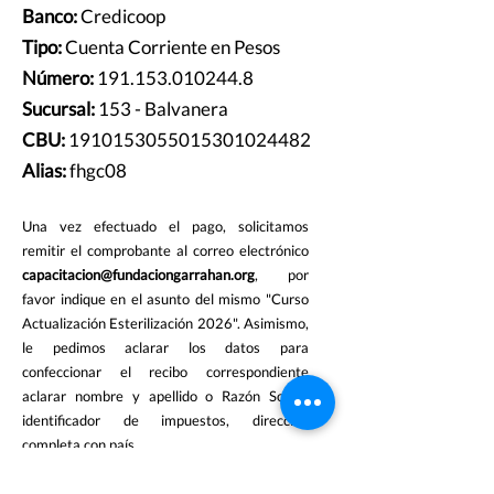
Banco:
Credicoop
Tipo:
Cuenta Corriente en Pesos
Número:
191.153.010244.8
Sucursal:
153 - Balvanera
CBU:
1910153055015301024482
Alias:
fhgc08
Una vez efectuado el pago, solicitamos
remitir el comprobante al correo electrónico
capacitacion@fundaciongarrahan.or
g
, por
favor indique en el asunto del mismo "Curso
Actualización Esterilización 2026". Asimismo,
le pedimos aclarar los datos para
confeccionar el recibo correspondiente
aclarar nombre y apellido o Razón Social,
identificador de impuestos, dirección
completa con país.
Volver a formas de pago