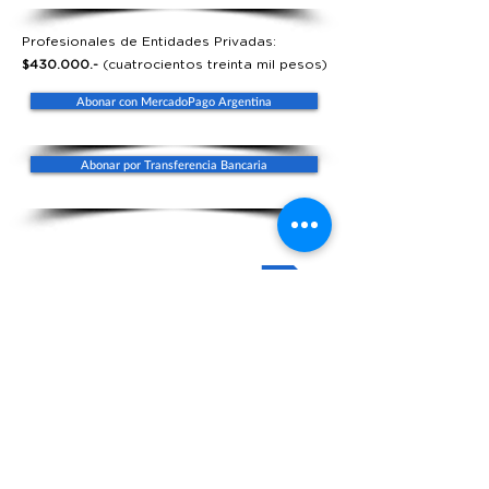
Profesionales de Entidades Privadas:
$430.000.-
(cuatrocientos treinta mil pesos)
Abonar con MercadoPago Argentina
Abonar por Transferencia Bancaria
Volver al curso
eventos@
fundaciongarrahan.org
www.fundaciongarrahan.org
(+54
11) 2152 5263
/69
Combate de los Pozos 1881, 2do piso, CABA, Argentina.