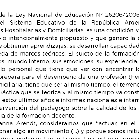
 de la Ley Nacional de Educación Nº 26206/2006,
del Sistema Educativo de la República Argen
Hospitalarias y Domiciliarias, es una condición 
o o intencionalmente propuesto y que generó la e
e obtienen aprendizajes, se desarrollan capacidad
eda de marcos teóricos. El sujeto de la formaci
os, mundo interno, sus emociones, su experiencia,
llo personal que tiene que ver con encontrar fo
prepara para el desempeño de una profesión (Fer
iliaria, tiene que ser al mismo tiempo, el terreno
ráctica que se teoriza y al mismo tiempo va cons
n estos últimos años e informes nacionales e inte
tervención del pedagogo sobre la calidad de los
ia de la formación docente.
nna Arendt, consideramos que “actuar, en el s
 poner algo en movimiento (…) y porque somos initi