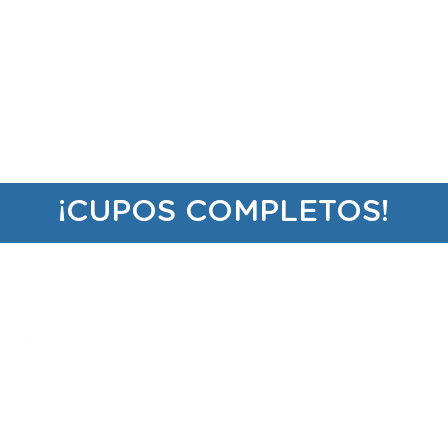
¡CUPOS COMPLETOS!
eventos@
fundaciongarrahan.org
www.fundaciongarrahan.org
(+54 11) 2152 5263 /69
Combate de los Pozos 1881, 2do piso, CABA, Ar