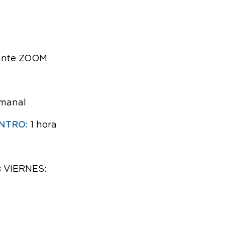
ante ZOOM
emanal
NTRO:
1 hora
as VIERNES: