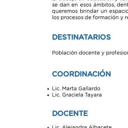
se dan en esos ámbitos, den
queremos brindar un espacio
los procesos de formación y r
DESTINATARIOS
Población docente y profesion
COORDIN
ACIÓN
Lic. M
arta Gallardo
Lic. Graciela Tayara
DOCENTE
Lic. Alejandra Albacete