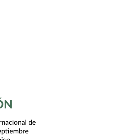
ÓN
rnacional de
septiembre
ico.