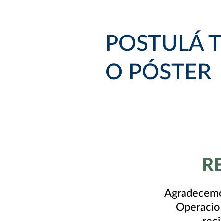
POSTULÁ 
O PÓSTER
R
Agradecemos
Operacion
rec