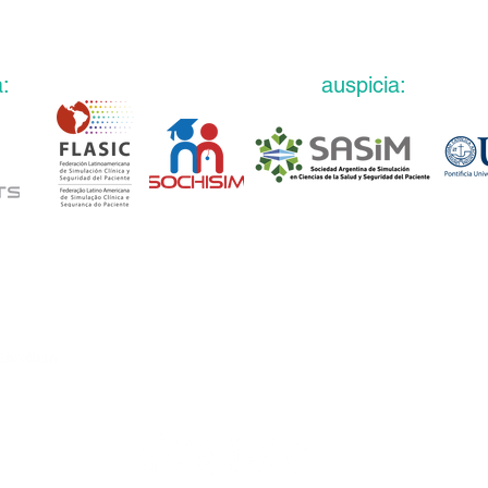
:
auspicia
:
eventos@
fundaciongarrahan.org
www.fundaciongarrahan.org
(+54 11) 2152 5263 /69
Combate de los Pozos 1881, 2do piso, CABA, Ar