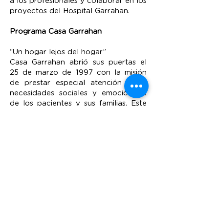
a los profesionales y colaborar en los
proyectos del Hospital Garrahan.
Programa Casa Garrahan
“Un hogar lejos del hogar”
Casa Garrahan abrió sus puertas el
25 de marzo de 1997 con la misión
de prestar especial atención a las
necesidades sociales y emocionales
de los pacientes y sus familias. Este
“hogar lejos del hogar” brinda
alojamiento a más de 31.500 niñas,
niños y adolescentes de todo el país,
que junto a sus acompañantes,
cumplen tratamientos médicos
ambulatorios o esperan diagnósticos
de complejas enfermedades que no
requieren internación en los
Hospitales Pediátricos Elizalde,
Garrahan o Gutiérrez.