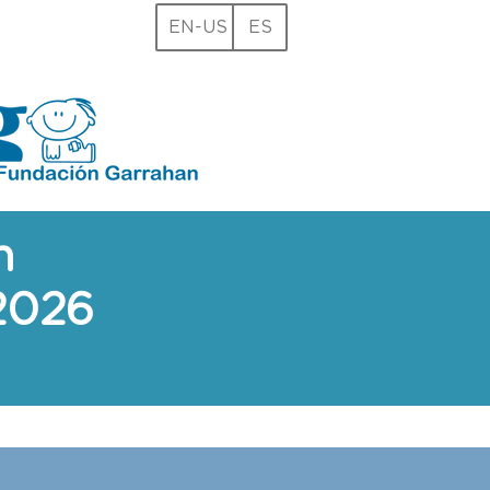
EN-US
ES
ón
 2026