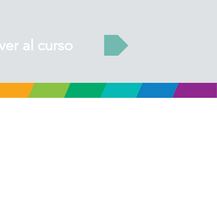
ver al curso
gentina.