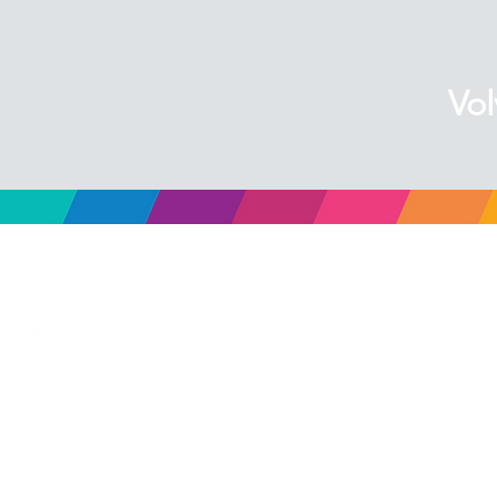
Vol
eventos@
fundaciongarrahan.org
www.fundaciongarrahan.org
(+54 11) 2152 5263 /69
Combate de los Pozos 1881, 2do piso, CABA, Ar