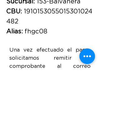
Sucursal:
153-Balvanera
CBU:
1910153055015301024
482
Alias:
fhgc08
Una vez efectuado el pago,
solicitamos remitir el
comprobante al correo
electrónico
capacitacion@fundaciongarra
han.or
g, por favor indique en
el asunto del mismo
"Seminario Líderes Junio
2021". Asimismo, le pedimos
aclarar los datos para
confeccionar el recibo
correspondiente aclarar