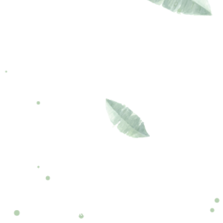
eventos@
fundaciongarrahan.org
www.fundaciongarrahan.org