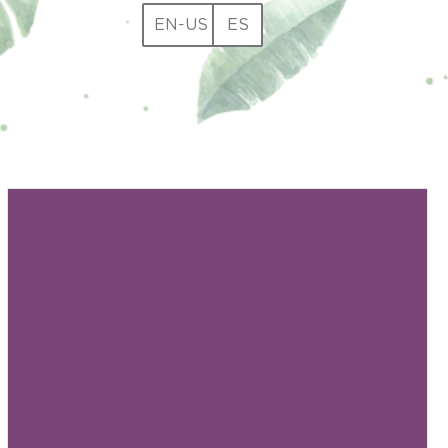
EN-US
ES