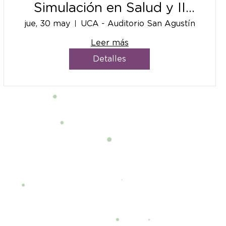
Simulación en Salud y II
Simposio Internacional de
jue, 30 may
UCA - Auditorio San Agustín
Operaciones en Simulación
Leer más
en Salud
Detalles