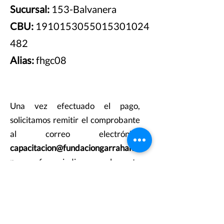
Sucursal:
153-Balvanera
CBU:
1910153055015301024
482
Alias:
fhgc08
Una vez efectuado el pago,
solicitamos remitir el comprobante
al correo electrónico
capacitacion@fundaciongarrahan.o
r
g, por favor indique en el asunto
del mismo "Curso Enseñar y
Evaluar
". Asimismo, le pedimos
aclarar los datos para confeccionar
el recibo correspondiente aclarar