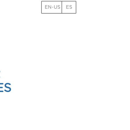
EN-US
ES
R
ES