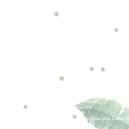
eventos@
fundaciongarrahan.org
www.fundaciongarrahan.org
(+54 11) 2152 5263 /69
Combate de los Pozos 1881, 2do piso, CABA, Ar