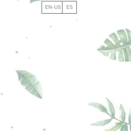
EN-US
ES